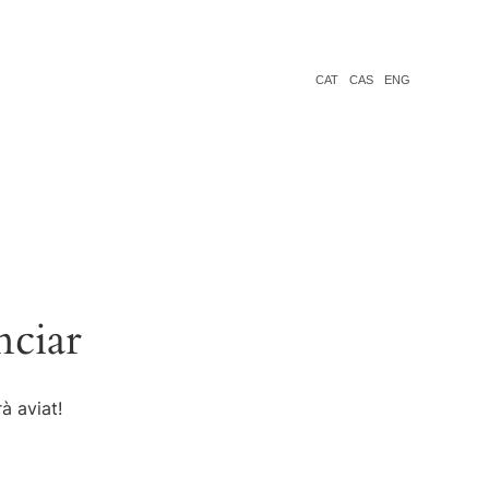
CAT
CAS
ENG
nciar
à aviat!