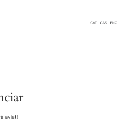
CAT
CAS
ENG
nciar
à aviat!