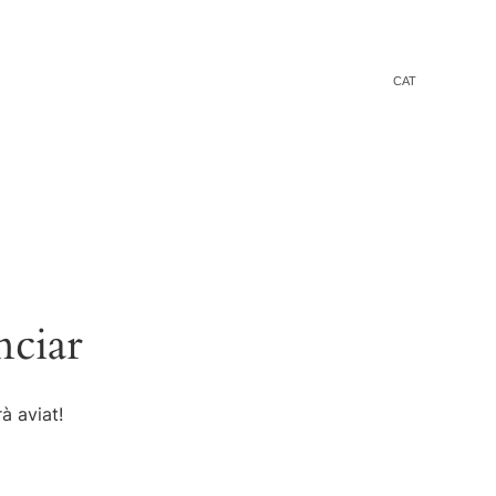
CAT
nciar
à aviat!