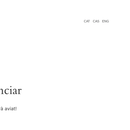
CAT
CAS
ENG
nciar
à aviat!