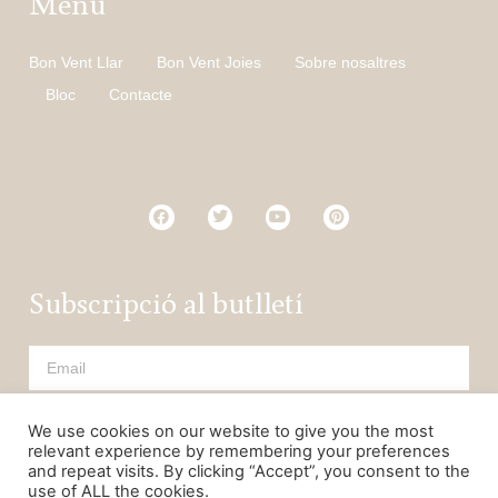
Menú
Bon Vent Llar
Bon Vent Joies
Sobre nosaltres
Bloc
Contacte
Subscripció al butlletí
HE LLEGIT I ACCEPTO LA POLÍTICA DE PRIVACITAT
We use cookies on our website to give you the most
relevant experience by remembering your preferences
Subscriure
and repeat visits. By clicking “Accept”, you consent to the
use of ALL the cookies.