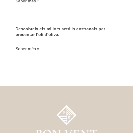
Saber més »
Descobreix els millors setrills artesanals per
presentar l’oli d’oliva.
Saber més »